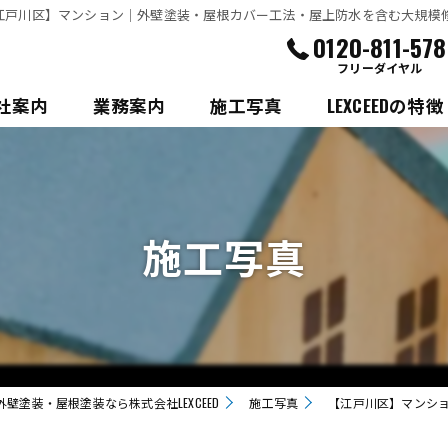
江戸川区】マンション│外壁塗装・屋根カバー工法・屋上防水を含む大規模修繕工事
0120-811-578
フリーダイヤル
社案内
業務案内
施工写真
LEXCEEDの特徴
市川市の外壁・屋
浦安市の外壁・屋
施工写真
屋根塗装
防水
コーキング
壁塗装・屋根塗装なら株式会社LEXCEED
施工写真
【江戸川区】マンシ