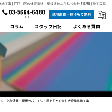
 | 江戸川区の外壁塗装・屋根塗装なら株式会社LEXCEED | 施工写真
03-5664-6480
現地調査・見積もり無料
TEL
コラム
スタッフ日記
よくある質問
根塗装
根塗装
ョン│外壁塗装・屋根カバー工法・屋上防水を含む大規模修繕工事