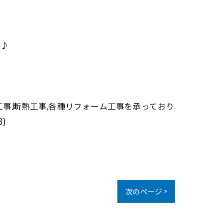
す♪
り工事,断熱工事,各種リフォーム工事を承っており
)
次のページ >