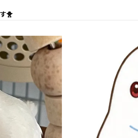
内装
す🐥