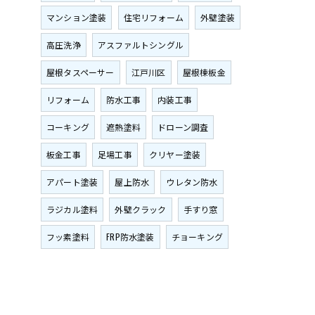
マンション塗装
住宅リフォーム
外壁塗装
高圧洗浄
アスファルトシングル
屋根タスペーサー
江戸川区
屋根棟板金
リフォーム
防水工事
内装工事
コーキング
遮熱塗料
ドローン調査
板金工事
足場工事
クリヤー塗装
アパート塗装
屋上防水
ウレタン防水
ラジカル塗料
外壁クラック
手すり窓
フッ素塗料
FRP防水塗装
チョーキング