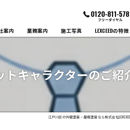
0120-811-578
フリーダイヤル
社案内
業務案内
施工写真
LEXCEEDの特徴
市川市の外壁・屋
浦安市の外壁・屋
ットキャラクターのご紹介
屋根塗装
防水
コーキング
江戸川区の外壁塗装・屋根塗装なら株式会社LEXCEE