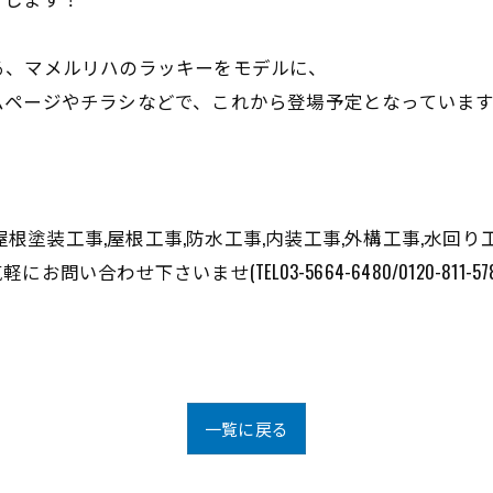
る、マメルリハのラッキーをモデルに、
ムページやチラシなどで、これから登場予定となっていま
・屋根塗装工事,屋根工事,防水工事,内装工事,外構工事,水回
わせ下さいませ(TEL03-5664-6480/0120-811-578
一覧に戻る