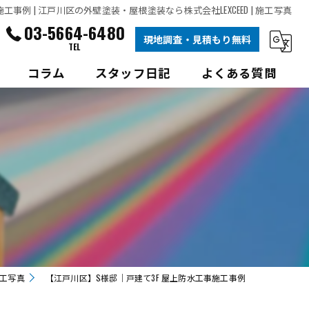
事例 | 江戸川区の外壁塗装・屋根塗装なら株式会社LEXCEED | 施工写真
03-5664-6480
現地調査・見積もり無料
TEL
コラム
スタッフ日記
よくある質問
根塗装
根塗装
工写真
【江戸川区】S様邸│戸建て3F 屋上防水工事施工事例