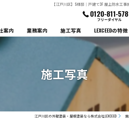
【江戸川区】S様邸│戸建て3F 屋上防水工事施工
0120-811-578
フリーダイヤル
社案内
業務案内
施工写真
LEXCEEDの特徴
市川市の外壁・屋
浦安市の外壁・屋
施工写真
屋根塗装
防水
コーキング
江戸川区の外壁塗装・屋根塗装なら株式会社LEXCEED
施