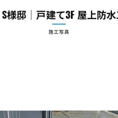
内装
S様邸│戸建て3F 屋上防
施工写真