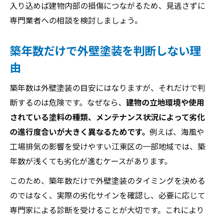
外壁塗装でコケやカビを防ぐ基本対策
入り込めば建物内部の損傷につながるため、見逃さずに
専門業者への相談を検討しましょう。
コケやカビ発生が示す外壁塗装時期の目安
外壁塗装前にカビやコケを見極める方法
築年数だけで外壁塗装を判断しない理
外壁塗装とカビ・コケ防止策の重要性
由
外壁塗装でカビやコケが減る理由とは
築年数は外壁塗装の目安にはなりますが、それだけで判
放置が危険な外壁劣化と塗装の重要性
断するのは危険です。なぜなら、
建物の立地環境や使用
外壁塗装を放置すると劣化が進行する理由
されている塗料の種類、メンテナンス状況によって劣化
外壁塗装で防げる重大な劣化トラブルとは
の進行度合いが大きく異なるためです。
例えば、海風や
外壁塗装の遅れが資産価値に与える影響
工場排気の影響を受けやすい江東区の一部地域では、築
外壁塗装で雨漏りや腐食を防ぐ大切さ
年数が浅くても劣化が進むケースがあります。
外壁塗装を早めることで維持費を抑える
このため、築年数だけで外壁塗装のタイミングを決める
監修者：鈴木 翔悟
のではなく、実際の劣化サインを確認し、必要に応じて
専門家による診断を受けることが大切です。これにより