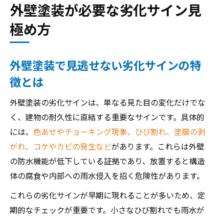
外壁塗装が必要な劣化サイン見
戸建て外壁に現れる塗装時期の兆候とは
極め方
戸建て外壁塗装の兆候を見極める視点
戸建て外壁で現れやすい劣化サイン紹介
戸建て外壁塗装の適切なタイミング判断法
外壁塗装で見逃せない劣化サインの特
外壁塗装の兆候を見逃さず点検する方法
徴とは
築年数と外壁塗装サインの関係を解説
外壁塗装の劣化サインは、単なる見た目の変化だけでな
色あせやチョーキングの具体的な対策法
く、建物の耐久性に直結する重要なサインです。具体的
外壁塗装の色あせを最小限に抑える方法
には、
色あせやチョーキング現象、ひび割れ、塗膜の剥
チョーキング現象を防ぐ外壁塗装対策
がれ、コケやカビの発生など
があります。これらは外壁
外壁塗装で失敗しない色選びのコツ
の防水機能が低下している証拠であり、放置すると構造
色あせサインを早期発見するチェック法
体の腐食や内部への雨水侵入を招く危険性があります。
外壁塗装とチョーキングの関係を解説
これらの劣化サインが早期に現れることが多いため、定
コケやカビから判断する外壁塗装の目安
期的なチェックが重要です。小さなひび割れでも雨水が