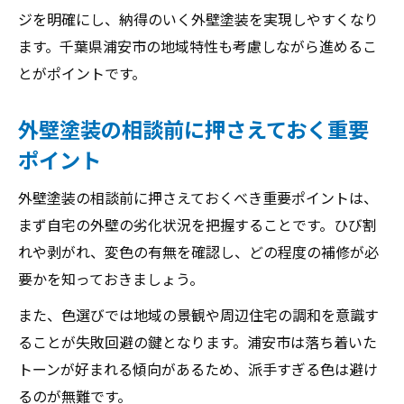
外壁塗装の口コミを活用した業者選びのコ
ジを明確にし、納得のいく外壁塗装を実現しやすくなり
ツ
ます。千葉県浦安市の地域特性も考慮しながら進めるこ
実際の外壁塗装口コミが役立つ理由と注意
とがポイントです。
点
外壁塗装の相談前に押さえておく重要
外壁塗装の評判から見る信頼できる業者の
ポイント
特徴
外壁塗装で後悔しないための口コミ活用法
外壁塗装の相談前に押さえておくべき重要ポイントは、
口コミチェックで分かる外壁塗装のトラブ
まず自宅の外壁の劣化状況を把握することです。ひび割
ル事例
れや剥がれ、変色の有無を確認し、どの程度の補修が必
色選びのポイントから見る外壁塗装成功事例
要かを知っておきましょう。
外壁塗装で人気の色選び成功パターン
また、色選びでは地域の景観や周辺住宅の調和を意識す
外壁塗装の色選びで失敗しない実践ポイン
ることが失敗回避の鍵となります。浦安市は落ち着いた
ト
トーンが好まれる傾向があるため、派手すぎる色は避け
景観に合った外壁塗装色選びのコツを紹介
るのが無難です。