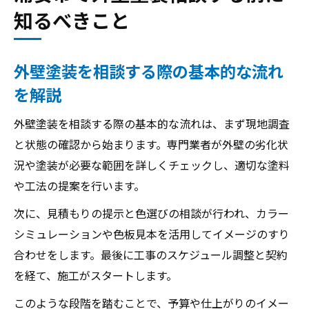
とめ
知るべきこと
外壁塗装を相談する際に起こりやすいトラ
ブル例
外壁塗装を相談する際の基本的な流れ
失敗が少ない外壁塗装の選び方とは
を解説
外壁塗装で後悔しない施工業者の選び方
優良な外壁塗装業者を見極める具体的な方
外壁塗装を相談する際の基本的な流れは、まず現地調査
法
と状態の確認から始まります。専門業者が外壁の劣化状
外壁塗装の提案力や説明力を比較するポイ
況や塗装が必要な範囲を詳しくチェックし、適切な塗料
ント
や工法の提案を行います。
複数の外壁塗装業者から見積もりを取る重
次に、見積もりの提示と色選びの相談が行われ、カラー
要性
シミュレーションや色板見本を活用してイメージのすり
外壁塗装業者選びで注意したい落とし穴と
合わせをします。最後に工事のスケジュール調整と契約
は
を経て、施工がスタートします。
口コミをチェックし外壁塗装で後悔しないコツ
このような段階を踏むことで、予算や仕上がりのイメー