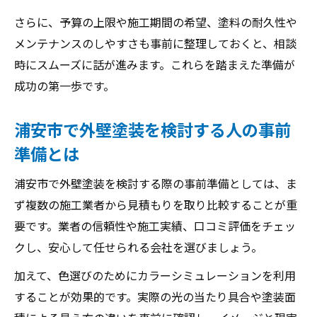
外壁塗装の色選びで後悔しないための事例
さらに、予算の上限や施工期間の希望、塗料の耐久性や
集
メンテナンスのしやすさも事前に整理しておくと、相談
外壁塗装の色決定で役立つシミュレーショ
時にスムーズに話が進みます。これらを踏まえた準備が
ン活用法
成功の第一歩です。
外壁塗装の相場感を掴むための基礎知識
浦安市で外壁塗装を検討する人の事前
外壁塗装の一般的な相場とその内訳を解説
準備とは
外壁塗装の費用が変動する主な要因とは
外壁塗装の見積もり比較で妥当性を判断す
浦安市で外壁塗装を検討する際の事前準備としては、ま
る方法
ず複数の施工業者から見積もりを取り比較することが重
外壁塗装の費用に含まれる項目と注意点
要です。業者の信頼性や施工実績、口コミ評価をチェッ
クし、安心して任せられる会社を選びましょう。
外壁塗装の安すぎる見積もりのリスクを知
る
加えて、色選びのためにカラーシミュレーションを利用
後悔しない外壁塗装相談の極意
することが効果的です。実際の光の当たり具合や塗装面