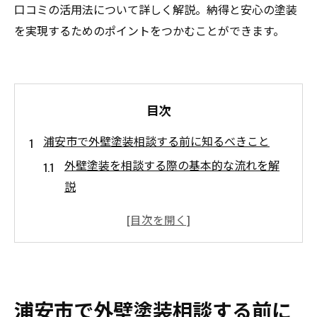
口コミの活用法について詳しく解説。納得と安心の塗装
を実現するためのポイントをつかむことができます。
目次
浦安市で外壁塗装相談する前に知るべきこと
外壁塗装を相談する際の基本的な流れを解
説
外壁塗装の相談前に押さえておく重要ポイ
ント
浦安市で外壁塗装を検討する人の事前準備
とは
外壁塗装相談で失敗しないための注意点ま
浦安市で外壁塗装相談する前に