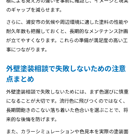
積による見え方の違いを事前に確認し、イメージと現実
外壁塗装相談で満足度を高めるポイント
のギャップを減らせます。
外壁塗装の相談は複数社を比較することが
重要
さらに、浦安市の気候や周辺環境に適した塗料の性能や
外壁塗装の相談時に確認すべきチェックリ
耐久年数も把握しておくと、長期的なメンテナンス計画
スト
が立てやすくなります。これらの準備が満足度の高い工
事につながります。
外壁塗装の相談でよくある後悔と対策方法
外壁塗装相談後の進め方とトラブル回避術
外壁塗装相談で失敗しないための注意
監修者：鈴木 翔悟
点まとめ
外壁塗装相談で失敗しないためには、まず色選びに慎重
になることが大切です。流行色に飛びつくのではなく、
長期間飽きのこない落ち着いた色合いを選ぶことで、将
来的な後悔を防げます。
また、カラーシミュレーションや色見本を実際の塗装面