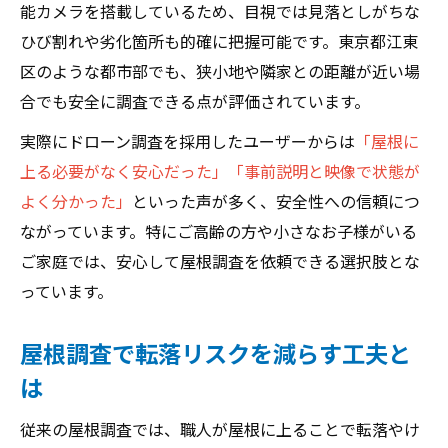
能カメラを搭載しているため、目視では見落としがちな
屋根塗装の見積もり精度を高める調査方法
ひび割れや劣化箇所も的確に把握可能です。東京都江東
調査結果を活かした塗装工法の選び方
区のような都市部でも、狭小地や隣家との距離が近い場
ドローン活用で補修提案の幅が広がる理由
合でも安全に調査できる点が評価されています。
屋根塗装とドローン調査の費用対効果
実際にドローン調査を採用したユーザーからは
「屋根に
監修者：鈴木 翔悟
上る必要がなく安心だった」「事前説明と映像で状態が
江東区で屋根調査・外壁塗装・屋根リフォ
よく分かった」
といった声が多く、安全性への信頼につ
ームをご検討なら、株式会社LEXCEEDへご相
ながっています。特にご高齢の方や小さなお子様がいる
談ください。
ご家庭では、安心して屋根調査を依頼できる選択肢とな
っています。
屋根調査で転落リスクを減らす工夫と
は
従来の屋根調査では、職人が屋根に上ることで転落やけ