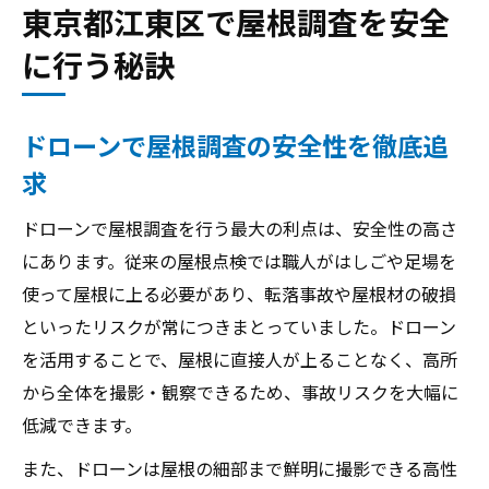
東京都江東区で屋根調査を安全
ドローンで屋根調査が危険作業を不要に
に行う秘訣
はしご作業と比較した安全性の違い
屋根点検時の事故リスク軽減の実例
ドローン調査が選ばれる理由を解説
ドローンで屋根調査の安全性を徹底追
屋根塗装前の安心点検を実現する方法
求
法令面のポイントも押さえた屋根調査術
ドローンで屋根調査を行う最大の利点は、安全性の高さ
ドローンで屋根調査時の法令遵守の重要性
にあります。従来の屋根点検では職人がはしごや足場を
屋根点検で必要な飛行許可の取得方法
使って屋根に上る必要があり、転落事故や屋根材の破損
都市部で守るべきドローン運用ルール
といったリスクが常につきまとっていました。ドローン
安全運用のための事前確認ポイント
を活用することで、屋根に直接人が上ることなく、高所
から全体を撮影・観察できるため、事故リスクを大幅に
法令違反を防ぐ屋根調査のコツ
低減できます。
屋根塗装とドローン調査の相性を徹底解説
ドローンで屋根調査が塗装計画を最適化
また、ドローンは屋根の細部まで鮮明に撮影できる高性